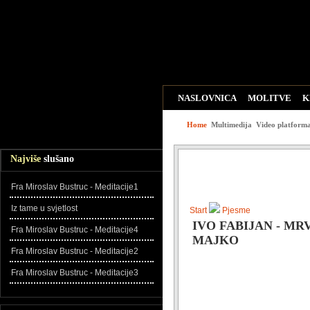
NASLOVNICA
MOLITVE
K
WEB LINKOVI
ZADNJE DO
Home
Multimedija
Video platform
Najviše
slušano
Fra Miroslav Bustruc - Meditacije1
Iz tame u svjetlost
Start
Pjesme
IVO FABIJAN - M
Fra Miroslav Bustruc - Meditacije4
MAJKO
Fra Miroslav Bustruc - Meditacije2
Fra Miroslav Bustruc - Meditacije3