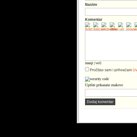
Naslov
Komentar
manji
|
veći
Pročitao sam i prihvaćam
Uv
Upišite prikazane znakove
Dodaj komentar
Copyright © 2026. KATOLICI. INFO. P