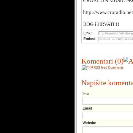
CROATIAN MUSIC P
http://www.croradio.net
BOG i HRVATI !!
Link:
Embed:
Komentari
(0)
RSS feed Comments
Napišite koment
Ime
Email
Website