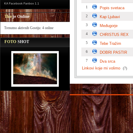
KA Facebook Fanbox 1.1
1
Popis svetaca
2
Tko
je Online
Kap Ljubavi
3
Međugorje
Trenutno aktivnih Gostiju: 4 online
4
CHRISTUS REX
FOTO
SHOT
5
Tebe Tražim
6
DOBRI PASTIR
7
Dva srca
Linkovi koje mi volimo
(7)
Copyright © 2026. KATOLICI. INFO. P