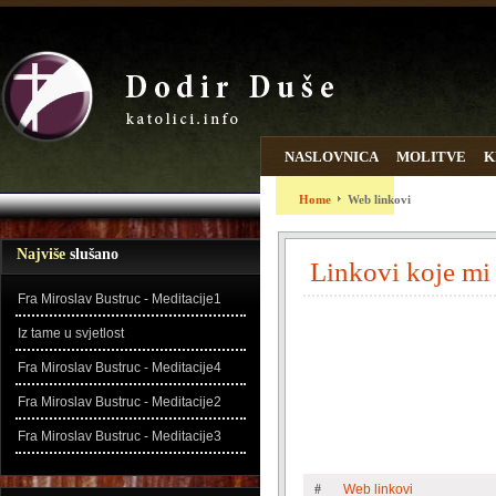
NASLOVNICA
MOLITVE
K
WEB LINKOVI
ZADNJE DO
Home
Web linkovi
Najviše
slušano
Linkovi koje mi
Fra Miroslav Bustruc - Meditacije1
Iz tame u svjetlost
Fra Miroslav Bustruc - Meditacije4
Fra Miroslav Bustruc - Meditacije2
Fra Miroslav Bustruc - Meditacije3
#
Web linkovi