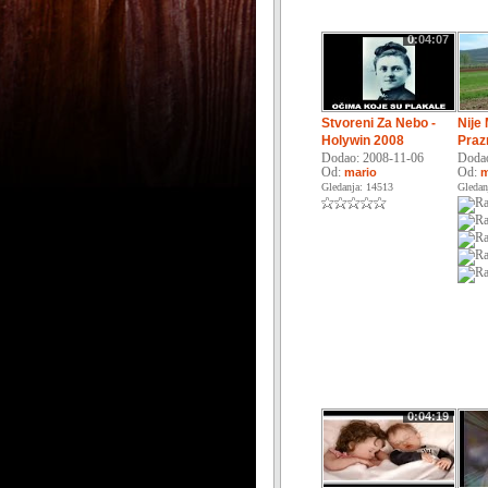
0:04:07
Stvoreni Za Nebo -
Nije
Holywin 2008
Praz
Dodao: 2008-11-06
Dodao
Od:
Od:
mario
m
Gledanja: 14513
Gledan
0:04:19