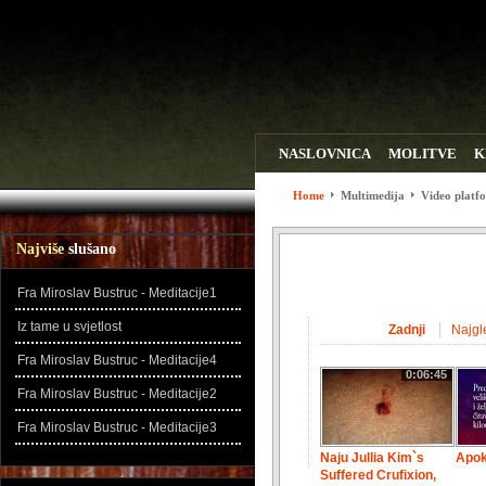
NASLOVNICA
MOLITVE
K
WEB LINKOVI
ZADNJE DO
Home
Multimedija
Video platf
Najviše
slušano
Fra Miroslav Bustruc - Meditacije1
Iz tame u svjetlost
Zadnji
Najgl
Fra Miroslav Bustruc - Meditacije4
0:06:45
Fra Miroslav Bustruc - Meditacije2
Fra Miroslav Bustruc - Meditacije3
Naju Jullia Kim`s
Apok
Suffered Crufixion,