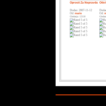
Oprosti Za Nepravdu
Otkr
Dodao: 2007-11-12
Dodao
Od:
Od:
mario
m
Gledanja: 12118
Gledan
Copyright © 2026. KATOLICI. INFO. P