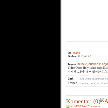
Od:
mario
Dodao:
2010-04-06
Tagovi:
miracle,
eucharist,
naju
Video Opis:
Holy father acept Euc
바티칸 교황청에서 일어난 성체
Link:
Embed:
Komentari
(0)
RSS feed Comments