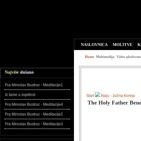
NASLOVNICA
MOLITVE
K
WEB LINKOVI
ZADNJE DO
Home
Multimedija
Video platform
Najviše
slušano
Fra Miroslav Bustruc - Meditacije1
Iz tame u svjetlost
Start
Naju - Južna Koreja
The Holy Father Bene
Fra Miroslav Bustruc - Meditacije4
Fra Miroslav Bustruc - Meditacije2
Fra Miroslav Bustruc - Meditacije3