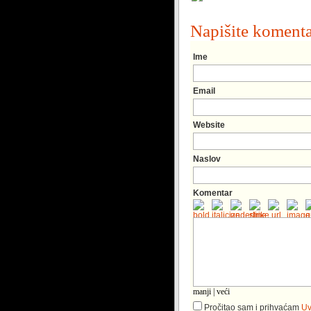
Napišite koment
Ime
Email
Website
Naslov
Komentar
manji
|
veći
Pročitao sam i prihvaćam
Uv