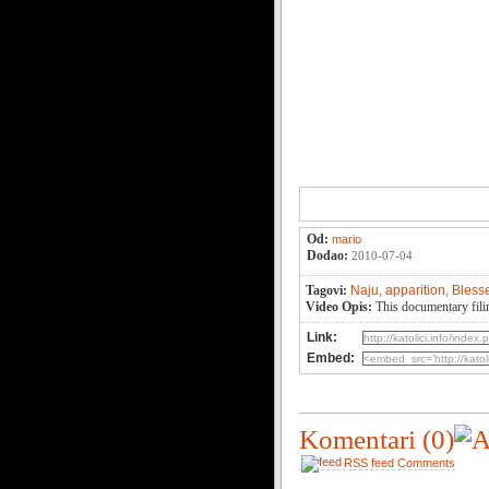
Od:
mario
Dodao:
2010-07-04
Tagovi:
Naju,
apparition,
Bless
Video Opis:
This documentary fili
Link:
Embed:
Komentari
(0)
RSS feed Comments