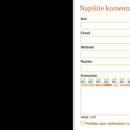
Napišite koment
Ime
Email
Website
Naslov
Komentar
manji
|
veći
Pročitao sam i prihvaćam
Uv