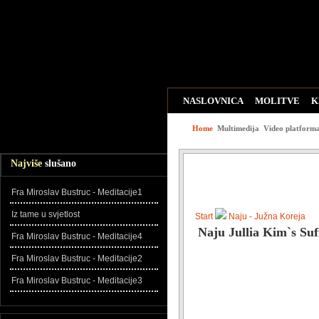
NASLOVNICA
MOLITVE
K
WEB LINKOVI
ZADNJE DO
Home
Multimedija
Video platform
Najviše
slušano
Fra Miroslav Bustruc - Meditacije1
Iz tame u svjetlost
Start
Naju - Južna Koreja
Naju Jullia Kim`s Su
Fra Miroslav Bustruc - Meditacije4
Fra Miroslav Bustruc - Meditacije2
Fra Miroslav Bustruc - Meditacije3