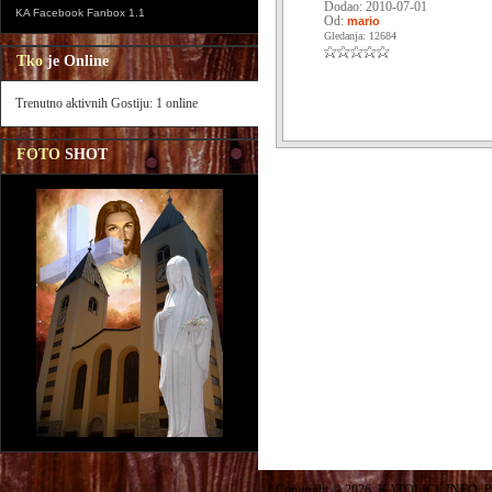
Dodao: 2010-07-01
KA Facebook Fanbox 1.1
Od:
mario
Gledanja: 12684
Tko
je Online
Trenutno aktivnih Gostiju: 1 online
FOTO
SHOT
Copyright © 2026. KATOLICI. INFO. P