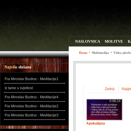
NASLOVNICA
MOLITVE
K
WEB LINKOVI
ZADNJE DO
Home
Multimedija
Video platf
Najviše
slušano
Fra Miroslav Bustruc - Meditacije1
Iz tame u svjetlost
Zadnji
Najgl
Fra Miroslav Bustruc - Meditacije4
0:06:14
Fra Miroslav Bustruc - Meditacije2
Fra Miroslav Bustruc - Meditacije3
Apokalipsa