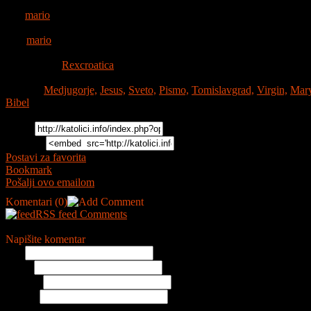
12476 gledanja
Od:
mario
Gledanja:
12687
Od:
mario
Dodao:
2010-07-01
Kategorija:
Rexcroatica
Trajanje:
0:06:14
Tagovi:
Medjugorje,
Jesus,
Sveto,
Pismo,
Tomislavgrad,
Virgin,
Mary
Bibel
Video Opis:
Apokalipsa
Link:
Embed:
Postavi za favorita
Bookmark
Pošalji ovo emailom
Komentari
(0)
RSS feed Comments
Napišite komentar
Ime
Email
Website
Naslov
Komentar