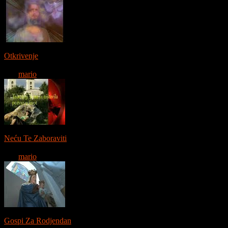
0:02:11
Otkrivenje
12612 gledanja
Od:
mario
0:04:32
Neću Te Zaboraviti
11868 gledanja
Od:
mario
0:04:21
Gospi Za Rodjendan