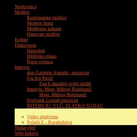
Naslovnica
Molitve
Karizmatske molitve
Molitve Isusu
Molitvene nakane
Osnovne molitve
Knjige
Duhovnost
Ispovijed
Biblijska misao
Popis svetaca
Intervju
don Gabriele Amorth - egzorcist
Fra Ivo Pavić
Zna li današnji svijet moliti
Intervju: Msgr. Milivoj Bolobanić
Msgr. Milivoj Bolobanić
Svećenik Leonid egzorcist
INTERVJU: VLČ. ZLATKO SUDAC
Multimedija
Video platforma
Pošalji E - Razglednicu
Slušaj riječ
Web linkovi