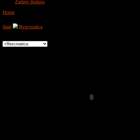
Zadnje dodano
Home
Multimedija
Video platforma
Start
Rexcroatica
Apokalipsa
Izaberi Kategoriju: