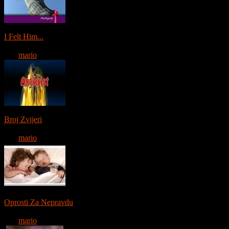
0:04:56
I Felt Him...
11657 gledanja
Od:
mario
0:03:17
Broj Zvijeri
11883 gledanja
Od:
mario
0:04:19
Oprosti Za Nepravdu
12118 gledanja
Od:
mario