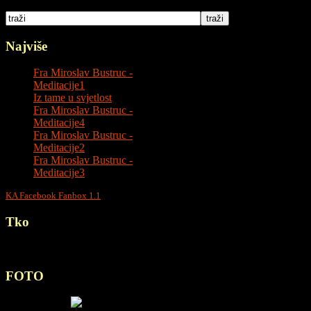
Najviše
slušano
Fra Miroslav Bustruc -
Meditacije1
Iz tame u svjetlost
Fra Miroslav Bustruc -
Meditacije4
Fra Miroslav Bustruc -
Meditacije2
Fra Miroslav Bustruc -
Meditacije3
KA Facebook Fanbox 1.1
Tko
je Online
Trenutno aktivnih Gostiju: 3 online
FOTO
SHOT