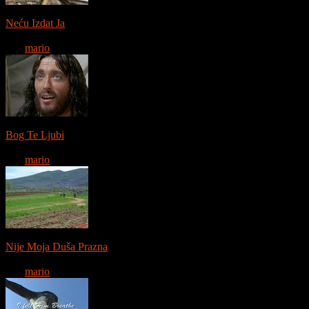
0:04:09
Neću Izdat Ja
12228 gledanja
Od:
mario
0:03:30
Bog Te Ljubi
14209 gledanja
Od:
mario
0:04:57
Nije Moja Duša Prazna
13305 gledanja
Od:
mario