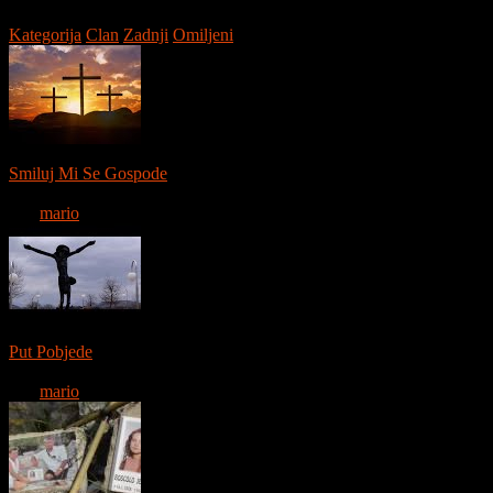
Kategorija
Clan
Zadnji
Omiljeni
0:03:14
Smiluj Mi Se Gospode
12486 gledanja
Od:
mario
0:04:05
Put Pobjede
12330 gledanja
Od:
mario