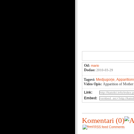
Od:
mario
Dodao:
2010-03-29
Tagovi:
Medjugorje,
Apparition
Video Opis:
Apparition of Mother
Link:
Embed:
Komentari
(0)
RSS feed Comments