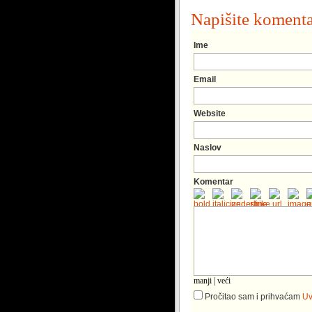
Napišite koment
Ime
Email
Website
Naslov
Komentar
manji
|
veći
Pročitao sam i prihvaćam
Uv