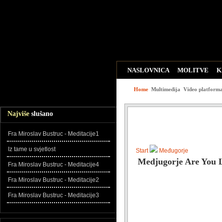
NASLOVNICA
MOLITVE
K
WEB LINKOVI
ZADNJE DO
Home
Multimedija
Video platform
Najviše
slušano
Fra Miroslav Bustruc - Meditacije1
Iz tame u svjetlost
Start
Međugorje
Medjugorje Are You L
Fra Miroslav Bustruc - Meditacije4
Fra Miroslav Bustruc - Meditacije2
Fra Miroslav Bustruc - Meditacije3