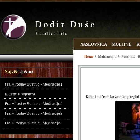
NASLOVNICA
MOLITVE
K
WEB LINKOVI
ZADNJE DO
Home
Multimedija
Pošalji E - 
Najviše
slušano
Fra Miroslav Bustruc - Meditacije1
Iz tame u svjetlost
Klikni na čestitku za njen pregled
Fra Miroslav Bustruc - Meditacije4
Fra Miroslav Bustruc - Meditacije2
Fra Miroslav Bustruc - Meditacije3