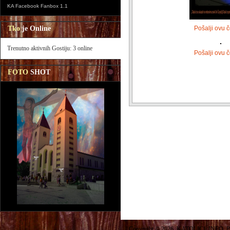
KA Facebook Fanbox 1.1
Tko
je Online
Pošalji ovu č
Trenutno aktivnih Gostiju: 3 online
Pošalji ovu č
FOTO
SHOT
Copyright © 2026. KATOLICI. INFO. P